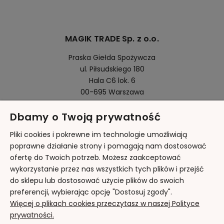
MAGIK TRADE Sp. z o.o.
Praska Giełda Spożywcza
ul. Piłsudskiego 180
Hala C6 lok. 6
00-695 Warszawa
Dbamy o Twoją prywatność
Pomoc
Pliki cookies i pokrewne im technologie umożliwiają
poprawne działanie strony i pomagają nam dostosować
ofertę do Twoich potrzeb. Możesz zaakceptować
Moje konto
wykorzystanie przez nas wszystkich tych plików i przejść
do sklepu lub dostosować użycie plików do swoich
Płatności i dostawa
preferencji, wybierając opcję "Dostosuj zgody".
Więcej o plikach cookies przeczytasz w naszej Polityce
Informacje
prywatności.