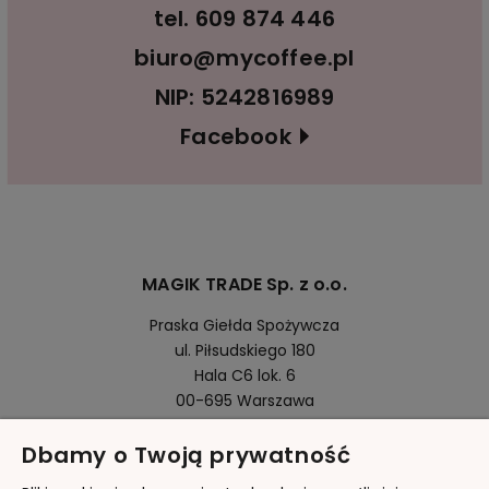
tel.
609 874 446
biuro@mycoffee.pl
NIP: 5242816989
Facebook
MAGIK TRADE Sp. z o.o.
Praska Giełda Spożywcza
ul. Piłsudskiego 180
Hala C6 lok. 6
00-695 Warszawa
Dbamy o Twoją prywatność