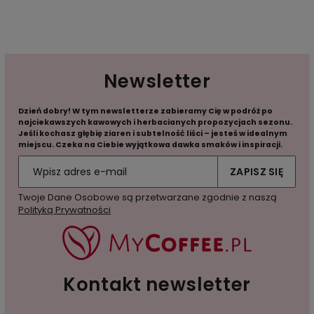
Newsletter
Dzień dobry! W tym newsletterze zabieramy Cię w podróż po
najciekawszych kawowych i herbacianych propozycjach sezonu.
Jeśli kochasz głębię ziaren i subtelność liści – jesteś w idealnym
miejscu. Czeka na Ciebie wyjątkowa dawka smaków i inspiracji.
ZAPISZ SIĘ
Twoje Dane Osobowe są przetwarzane zgodnie z naszą
Polityką Prywatności
Kontakt newsletter