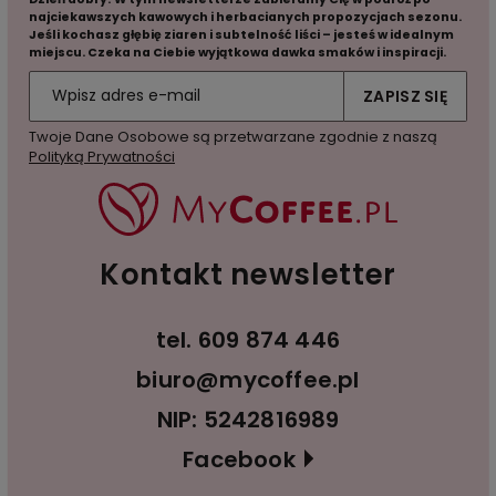
najciekawszych kawowych i herbacianych propozycjach sezonu.
Jeśli kochasz głębię ziaren i subtelność liści – jesteś w idealnym
miejscu. Czeka na Ciebie wyjątkowa dawka smaków i inspiracji.
ZAPISZ SIĘ
Twoje Dane Osobowe są przetwarzane zgodnie z naszą
Polityką Prywatności
Kontakt newsletter
tel.
609 874 446
biuro@mycoffee.pl
NIP: 5242816989
Facebook