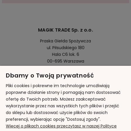
MAGIK TRADE Sp. z o.o.
Praska Giełda Spożywcza
ul. Piłsudskiego 180
Hala C6 lok. 6
00-695 Warszawa
Dbamy o Twoją prywatność
Pomoc
Pliki cookies i pokrewne im technologie umożliwiają
poprawne działanie strony i pomagają nam dostosować
ofertę do Twoich potrzeb. Możesz zaakceptować
Moje konto
wykorzystanie przez nas wszystkich tych plików i przejść
do sklepu lub dostosować użycie plików do swoich
Płatności i dostawa
preferencji, wybierając opcję "Dostosuj zgody".
Więcej o plikach cookies przeczytasz w naszej Polityce
Informacje