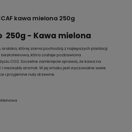
DECAF kawa mielona 250g
to 250g - Kawa mielona
% arabika, której ziarna pochodzą z najlepszych plantacji
a bezkofeinowa, która zostaje pozbawiona
życiu CO2. Szczelne zamknięcie sprawia, że kawa na
 i niezwykły aromat. W jej smaku jest wyczuwalne wiele
e i przyjemne nuty drzewne.
ofeinowa
ć