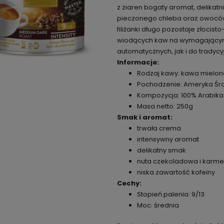
z ziaren bogaty aromat, delikat
pieczonego chleba oraz owoców 
filiżanki długo pozostaje złoci
wiodących kaw na wymagającym 
automatycznych, jak i do tradyc
Informacje:
Rodzaj kawy: kawa mielon
Pochodzenie: Ameryka Śr
Kompozycja: 100% Arabika
Masa netto: 250g
Smak i aromat:
trwała crema
intensywny aromat
delikatny smak
nuta czekoladowa i karm
niska zawartość kofeiny
Cechy:
Stopień palenia: 9/13
Moc: średnia