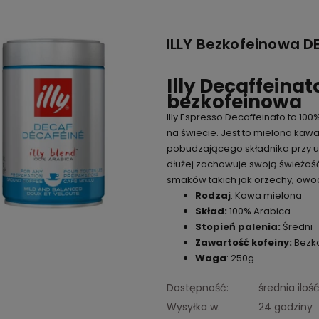
ILLY Bezkofeinowa 
Illy Decaffeina
bezkofeinowa
Illy Espresso Decaffeinato to 100
na świecie. Jest to mielona kaw
pobudzającego składnika przy u
dłużej zachowuje swoją świeżość
smaków takich jak orzechy, owoc
Rodzaj
: Kawa mielona
Skład:
100% Arabica
Stopień palenia:
Średni
Zawartość kofeiny:
Bezk
Waga
: 250g
Dostępność:
średnia iloś
Wysyłka w:
24 godziny