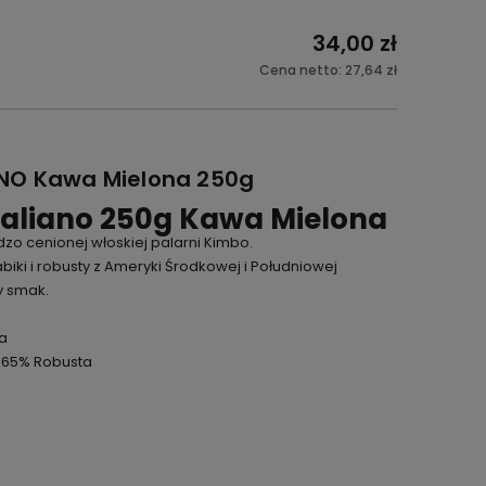
34,00 zł
Cena netto:
27,64 zł
NO Kawa Mielona 250g
aliano 250g Kawa Mielona
zo cenionej włoskiej palarni Kimbo.
iki i robusty z Ameryki Środkowej i Południowej
y smak.
a
 65% Robusta