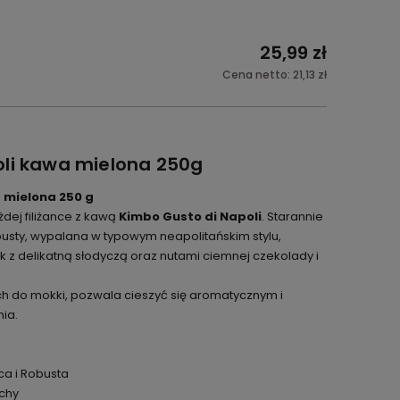
25,99 zł
Cena netto:
21,13 zł
oli kawa mielona 250g
 mielona 250 g
dej filiżance z kawą
Kimbo Gusto di Napoli
. Starannie
usty, wypalana w typowym neapolitańskim stylu,
 z delikatną słodyczą oraz nutami ciemnej czekolady i
h do mokki, pozwala cieszyć się aromatycznym i
ia.
a i Robusta
chy