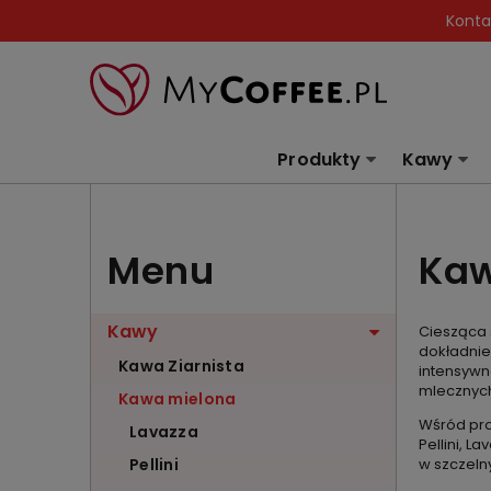
Konta
Produkty
Kawy
Menu
Kaw
Kawy
Ciesząca 
dokładnie 
Kawa Ziarnista
intensywn
mlecznych
Kawa mielona
Wśród pro
Lavazza
Pellini, 
Pellini
w szczeln