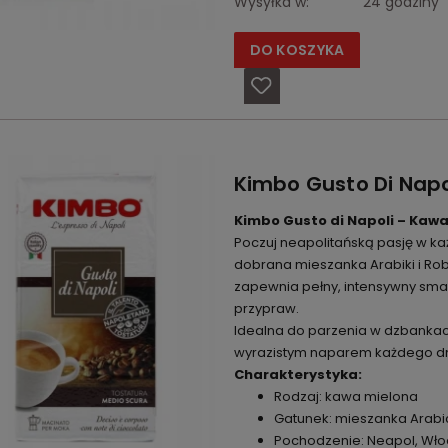
Wysyłka w:
24 godziny
DO KOSZYKA
Kimbo Gusto Di Nap
Kimbo Gusto di Napoli – Kawa
Poczuj neapolitańską pasję w każ
dobrana mieszanka Arabiki i Rob
zapewnia pełny, intensywny smak
przypraw.
Idealna do parzenia w dzbankac
wyrazistym naparem każdego dn
Charakterystyka:
Rodzaj: kawa mielona
Gatunek: mieszanka Arabic
Pochodzenie: Neapol, Wło