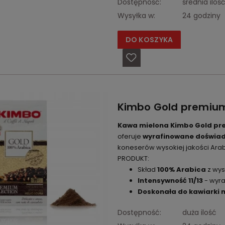
Dostępność:
średnia iloś
Wysyłka w:
24 godziny
DO KOSZYKA
Kimbo Gold premium
Kawa mielona Kimbo Gold pr
oferuje
wyrafinowane doświa
koneserów wysokiej jakości Arabi
PRODUKT:
Skład
100% Arabica
z wys
Intensywność 11/13
- wyra
Doskonała do kawiarki
Dostępność:
duża ilość