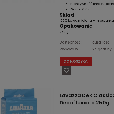
Intensywność smaku: pełna
Waga: 250 g
Skład
100% kawa mielona – mieszanka 
Opakowanie
250 g
Dostępność:
duża ilość
Wysyłka w:
24 godziny
DO KOSZYKA
Lavazza Dek Classi
Decaffeinato 250g