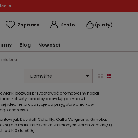
ee.pl
Konto
Zapisane
(pusty)
firmy
Blog
Nowości
 mielona
kawiarki pozwoli przygotować aromatyczny napar –
iaren robusty i arabicy decydują o smaku i
ją się idealne propozycje do przygotowania kaw
nego espresso.
tów jak Davidoff Cafe, Illy, Caffe Vergnano, Gimoka,
styczną dla marki mieszankę zmielonych ziaren zamkniętą
h od 100 do 500g.