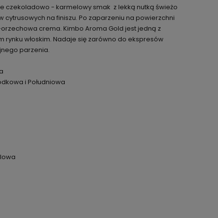
nie czekoladowo - karmelowy smak z lekką nutką świeżo
cytrusowych na finiszu. Po zaparzeniu na powierzchni
sto-orzechowa crema. Kimbo Aroma Gold jest jedną z
rynku włoskim. Nadaje się zarówno do ekspresów
yjnego parzenia.
a
odkowa i Południowa
elowa