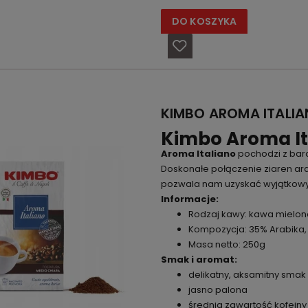
DO KOSZYKA
KIMBO AROMA ITALIA
Kimbo Aroma It
Aroma Italiano
pochodzi z bard
Doskonałe połączenie ziaren arab
pozwala nam uzyskać wyjątkow
Informacje:
Rodzaj kawy: kawa mielon
Kompozycja: 35% Arabika,
Masa netto: 250g
Smak i aromat:
delikatny, aksamitny smak
jasno palona
średnia zawartość kofeiny