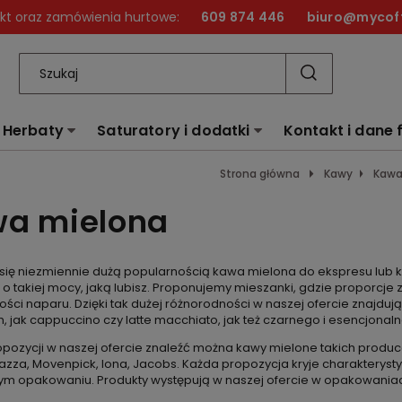
kt oraz zamówienia hurtowe:
609 874 446
biuro@mycoff
Herbaty
Saturatory i dodatki
Kontakt i dane 
Strona główna
Kawy
Kawa
a mielona
się niezmiennie dużą popularnością kawa mielona do ekspresu lub 
o takiej mocy, jaką lubisz. Proponujemy mieszanki, gdzie proporcje z
ości naparu. Dzięki tak dużej różnorodności w naszej ofercie znajdu
, jak cappuccino czy latte macchiato, jak też czarnego i esencjonal
pozycji w naszej ofercie znaleźć można kawy mielone takich producen
Lavazza, Movenpick, Iona, Jacobs. Każda propozycja kryje charaktery
ym opakowaniu. Produkty występują w naszej ofercie w opakowaniac