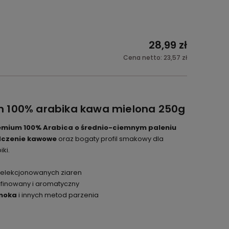
ć
28,99 zł
Cena netto:
23,57 zł
 100% arabika kawa mielona 250g
emium 100% Arabica o średnio-ciemnym paleniu
dczenie kawowe
oraz bogaty profil smakowy dla
ki.
elekcjonowanych ziaren
finowany i aromatyczny
 moka
i innych metod parzenia