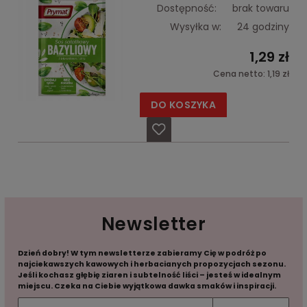
Dostępność:
brak towaru
Wysyłka w:
24 godziny
1,29 zł
Cena netto:
1,19 zł
DO KOSZYKA
Newsletter
Dzień dobry! W tym newsletterze zabieramy Cię w podróż po
najciekawszych kawowych i herbacianych propozycjach sezonu.
Jeśli kochasz głębię ziaren i subtelność liści – jesteś w idealnym
miejscu. Czeka na Ciebie wyjątkowa dawka smaków i inspiracji.