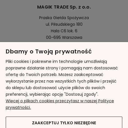
MAGIK TRADE Sp. z o.o.
Praska Giełda Spożywcza
ul. Piłsudskiego 180
Hala C6 lok. 6
00-695 Warszawa
Dbamy o Twoją prywatność
Pomoc
Pliki cookies i pokrewne im technologie umożliwiają
poprawne działanie strony i pomagają nam dostosować
ofertę do Twoich potrzeb. Możesz zaakceptować
Moje konto
wykorzystanie przez nas wszystkich tych plików i przejść
do sklepu lub dostosować użycie plików do swoich
Płatności i dostawa
preferencji, wybierając opcję "Dostosuj zgody".
Więcej o plikach cookies przeczytasz w naszej Polityce
Informacje
prywatności.
O nas
ZAAKCEPTUJ TYLKO NIEZBĘDNE