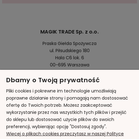
MAGIK TRADE Sp. z o.o.
Praska Giełda Spożywcza
ul. Piłsudskiego 180
Hala C6 lok. 6
00-695 Warszawa
Dbamy o Twoją prywatność
Pomoc
Pliki cookies i pokrewne im technologie umożliwiają
poprawne działanie strony i pomagają nam dostosować
ofertę do Twoich potrzeb. Możesz zaakceptować
Moje konto
wykorzystanie przez nas wszystkich tych plików i przejść
do sklepu lub dostosować użycie plików do swoich
Płatności i dostawa
preferencji, wybierając opcję "Dostosuj zgody".
Więcej o plikach cookies przeczytasz w naszej Polityce
Informacje