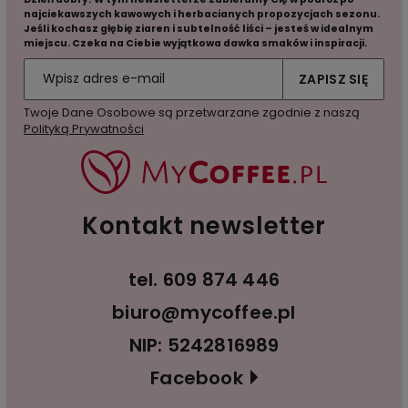
najciekawszych kawowych i herbacianych propozycjach sezonu.
Jeśli kochasz głębię ziaren i subtelność liści – jesteś w idealnym
miejscu. Czeka na Ciebie wyjątkowa dawka smaków i inspiracji.
ZAPISZ SIĘ
Twoje Dane Osobowe są przetwarzane zgodnie z naszą
Polityką Prywatności
Kontakt newsletter
tel.
609 874 446
biuro@mycoffee.pl
NIP: 5242816989
Facebook