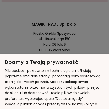
MAGIK TRADE Sp. z o.o.
Praska Giełda Spożywcza
ul. Piłsudskiego 180
Hala C6 lok. 6
00-695 Warszawa
Dbamy o Twoją prywatność
Pomoc
Pliki cookies i pokrewne im technologie umożliwiają
poprawne działanie strony i pomagają nam dostosować
ofertę do Twoich potrzeb. Możesz zaakceptować
Moje konto
wykorzystanie przez nas wszystkich tych plików i przejść
do sklepu lub dostosować użycie plików do swoich
Płatności i dostawa
preferencji, wybierając opcję "Dostosuj zgody".
Więcej o plikach cookies przeczytasz w naszej Polityce
Informacje