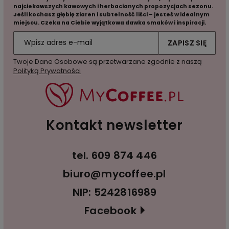
najciekawszych kawowych i herbacianych propozycjach sezonu.
Jeśli kochasz głębię ziaren i subtelność liści – jesteś w idealnym
miejscu. Czeka na Ciebie wyjątkowa dawka smaków i inspiracji.
ZAPISZ SIĘ
Twoje Dane Osobowe są przetwarzane zgodnie z naszą
Polityką Prywatności
Kontakt newsletter
tel.
609 874 446
biuro@mycoffee.pl
NIP: 5242816989
Facebook