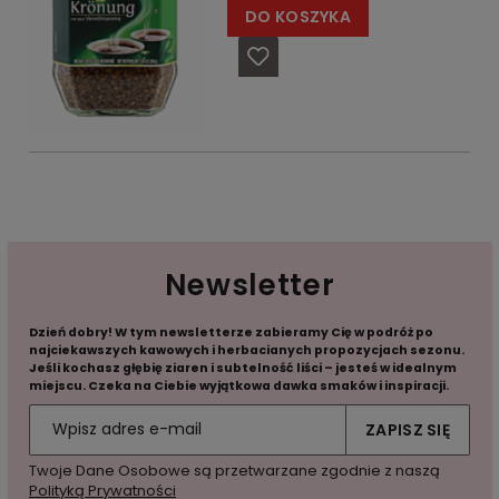
DO KOSZYKA
Newsletter
Dzień dobry! W tym newsletterze zabieramy Cię w podróż po
najciekawszych kawowych i herbacianych propozycjach sezonu.
Jeśli kochasz głębię ziaren i subtelność liści – jesteś w idealnym
miejscu. Czeka na Ciebie wyjątkowa dawka smaków i inspiracji.
ZAPISZ SIĘ
Twoje Dane Osobowe są przetwarzane zgodnie z naszą
Polityką Prywatności