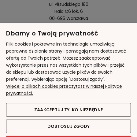
ul. Piłsudskiego 180
Hala C6 lok. 6
00-695 Warszawa
Dbamy o Twoją prywatność
Pomoc
Pliki cookies i pokrewne im technologie umożliwiają
poprawne działanie strony i pomagają nam dostosować
ofertę do Twoich potrzeb. Możesz zaakceptować
Moje konto
wykorzystanie przez nas wszystkich tych plików i przejść
do sklepu lub dostosować użycie plików do swoich
Płatności i dostawa
preferencji, wybierając opcję "Dostosuj zgody".
Więcej o plikach cookies przeczytasz w naszej Polityce
Informacje
prywatności.
O nas
ZAAKCEPTUJ TYLKO NIEZBĘDNE
DOSTOSUJ ZGODY