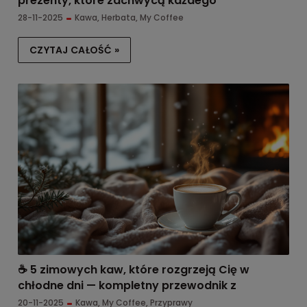
prezenty, które zachwycą każdego
28-11-2025
Kawa
,
Herbata
,
My Coffee
CZYTAJ CAŁOŚĆ »
☕ 5 zimowych kaw, które rozgrzeją Cię w
chłodne dni — kompletny przewodnik z
przepisami, wskazówkami i inspiracjami
20-11-2025
Kawa
,
My Coffee
,
Przyprawy