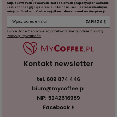
najciekawszych kawowych i herbacianych propozycjach sezonu.
Jeśli kochasz głębię ziaren i subtelność liści – jesteś w idealnym
miejscu. Czeka na Ciebie wyjątkowa dawka smaków i inspiracji.
ZAPISZ SIĘ
Twoje Dane Osobowe są przetwarzane zgodnie z naszą
Polityką Prywatności
Kontakt newsletter
tel.
609 874 446
biuro@mycoffee.pl
NIP: 5242816989
Facebook