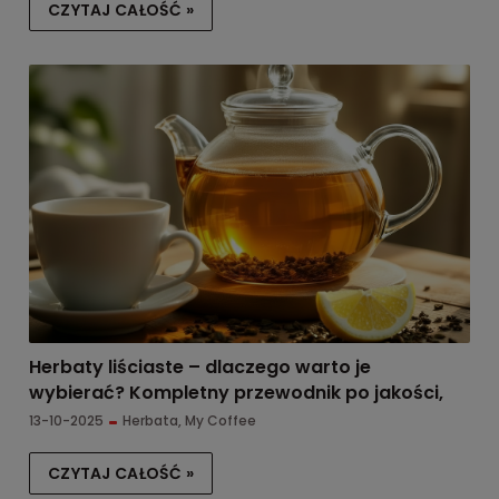
CZYTAJ CAŁOŚĆ »
Herbaty liściaste – dlaczego warto je
wybierać? Kompletny przewodnik po jakości,
smaku i właściwościach
13-10-2025
Herbata
,
My Coffee
CZYTAJ CAŁOŚĆ »