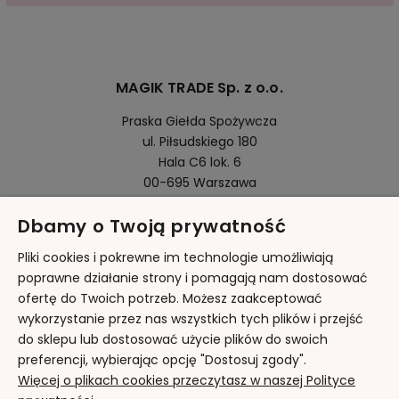
MAGIK TRADE Sp. z o.o.
Praska Giełda Spożywcza
ul. Piłsudskiego 180
Hala C6 lok. 6
00-695 Warszawa
Dbamy o Twoją prywatność
Pomoc
Pliki cookies i pokrewne im technologie umożliwiają
poprawne działanie strony i pomagają nam dostosować
ofertę do Twoich potrzeb. Możesz zaakceptować
Moje konto
wykorzystanie przez nas wszystkich tych plików i przejść
do sklepu lub dostosować użycie plików do swoich
Płatności i dostawa
preferencji, wybierając opcję "Dostosuj zgody".
Więcej o plikach cookies przeczytasz w naszej Polityce
Informacje