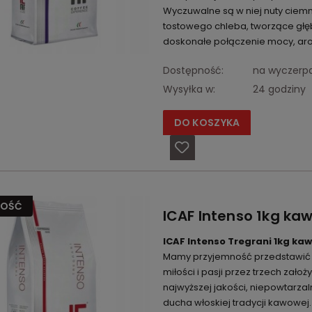
Wyczuwalne są w niej nuty ciemn
tostowego chleba, tworzące głębo
doskonałe połączenie mocy, arom
Dostępność:
na wyczerp
Wysyłka w:
24 godziny
DO KOSZYKA
OŚĆ
ICAF Intenso 1kg ka
ICAF Intenso Tregrani 1kg kaw
Mamy przyjemność przedstawić 
miłości i pasji przez trzech zał
najwyższej jakości, niepowtarz
ducha włoskiej tradycji kawowej.