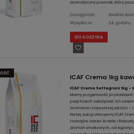
aromatyczny posmak, który pozos
Dostępność:
średnia iloś
Wysyłka w:
24 godziny
DO KOSZYKA
OŚĆ
ICAF Crema 1kg kawa
ICAF Crema Settegrani 1kg – 
Mamy przyjemność przedstawić Pa
pasji trzech założycieli. Ich ce
aromacie i najwyższej jakości – i
Na tej aukcji oferujemy ICAF Cre
rodzajów ziaren Arabiki i Robus
doznań smakowych, od egzotycz