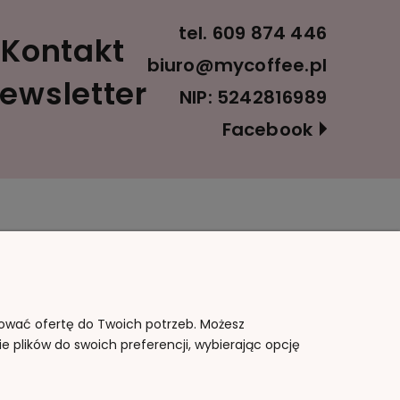
tel.
609 874 446
Kontakt
biuro@mycoffee.pl
ewsletter
NIP: 5242816989
Facebook
Informacje
O nas
Polityka prywatności
Kontakt i dane firmy
Blog
O firmie
sować ofertę do Twoich potrzeb. Możesz
e plików do swoich preferencji, wybierając opcję
Jak kupować?