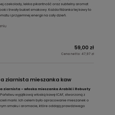
ej czekolady, lekka pikantność oraz subtelny aromat
ki i trwały bukiet smakowy. Każda filiżanka tej kawy to
atu i przyjemnej energii na cały dzień.
aniu
59,00 zł
Cena netto:
47,97 zł
wa ziarnista mieszanka kaw
a ziarnista – włoska mieszanka Arabiki i Robusty
Państwu wyjątkową włoską kawę ICAF, stworzoną z
ożycieli marki. Ich celem było opracowanie mieszanek o
alnym smaku i aromacie, które oddają prawdziwego