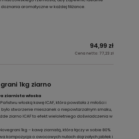
doznania aromatyczne w każdej filiżance.
94,99 zł
Cena netto:
77,23 zł
grani 1kg ziarno
wa ziarnista włoska
ństwu włoską kawę ICAF, która powstała z miłości i
lem było stworzenie mieszanek o niepowtarzalnym smaku,
ażde ziarno ICAF to efekt wieloletniego doświadczenia w
e Novegrani 1kg – kawę ziarnistą, która łączy w sobie 80%
kowa kompozycja o owocowych nutach dojrzałych jabłek i