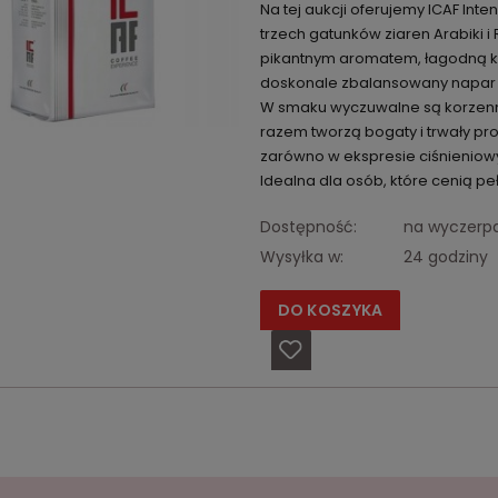
Na tej aukcji oferujemy ICAF Inte
trzech gatunków ziaren Arabiki
pikantnym aromatem, łagodną kw
doskonale zbalansowany napar 
W smaku wyczuwalne są korzenne
razem tworzą bogaty i trwały pro
zarówno w ekspresie ciśnieniowy
Idealna dla osób, które cenią pe
Dostępność:
na wyczerp
Wysyłka w:
24 godziny
DO KOSZYKA