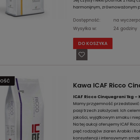
Jej czysty i lekki posmak z nutą 
harmonijnym, zrównoważonym pr
Dostępność:
na wyczerp
Wysyłka w:
24 godziny
DO KOSZYKA
OŚĆ
Kawa ICAF Ricco Cin
ICAF Ricco Cinquegrani 1kg –
Mamy przyjemność przedstawić Pa
pasji trzech założycieli. Ich ce
jakości, wyjątkowym smaku i ni
Na tej aukcji oferujemy ICAF Ricc
pięć rodzajów ziaren Arabiki i R
konsystencji i intensywnym smak