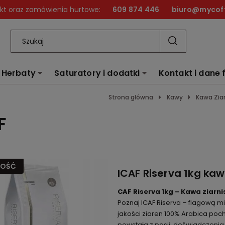
kt oraz zamówienia hurtowe:
609 874 446
biuro@mycoff
Herbaty
Saturatory i dodatki
Kontakt i dane 
Strona główna
Kawy
Kawa Zia
F
OŚĆ
ICAF Riserva 1kg kaw
CAF Riserva 1kg – Kawa ziarn
Poznaj ICAF Riserva – flagową mi
jakości ziaren 100% Arabica poch
powstała z pasji, doświadczenia