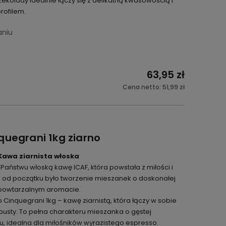
czekolady idealnie łączy się z delikatną kwasowością i
ofilem.
aniu
63,95 zł
Cena netto:
51,99 zł
quegrani 1kg ziarno
 Kawa ziarnista włoska
ństwu włoską kawę ICAF, która powstała z miłości i
lem od początku było tworzenie mieszanek o doskonałej
epowtarzalnym aromacie.
o Cinquegrani 1kg – kawę ziarnistą, która łączy w sobie
obusty. To pełna charakteru mieszanka o gęstej
u, idealna dla miłośników wyrazistego espresso.