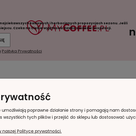
 najciekawszych kawowych i herbacianych propozycjach sezonu. Jeśli
n
 miejscu. Czeka na Ciebie wyjątkowa dawka smaków i inspiracji.
SIĘ
ą
Polityką Prywatności
Moje konto
Płatności i dostawa
prywatność
acje
Twoje zamówienia
Formy płatności
pu
Ustawienia konta
Koszty dostawy
gie umożliwiają poprawne działanie strony i pomagają nam dosto
wszystkich tych plików i przejść do sklepu lub dostosować użyci
Przechowalnia
Czas realizacji
zamówienia
 naszej Polityce prywatności.