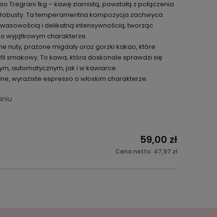
nso Tregrani 1kg – kawę ziarnistą, powstałą z połączenia
 i Robusty. Ta temperamentna kompozycja zachwyca
asowością i delikatną intensywnością, tworząc
o wyjątkowym charakterze.
 nuty, prażone migdały oraz gorzki kakao, które
fil smakowy. To kawa, która doskonale sprawdzi się
m, automatycznym, jak i w kawiarce.
łne, wyraziste espresso o włoskim charakterze.
aniu
59,00 zł
Cena netto:
47,97 zł