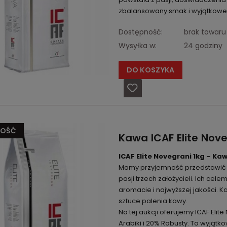
zbalansowany smak i wyjątkowe 
Dostępność:
brak towaru
Wysyłka w:
24 godziny
DO KOSZYKA
OŚĆ
Kawa ICAF Elite Nove
ICAF Elite Novegrani 1kg – Ka
Mamy przyjemność przedstawić Pa
pasji trzech założycieli. Ich ce
aromacie i najwyższej jakości. K
sztuce palenia kawy.
Na tej aukcji oferujemy ICAF Elit
Arabiki i 20% Robusty. To wyjąt