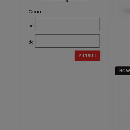
Cena
od
do
FILTRUJ
NOW