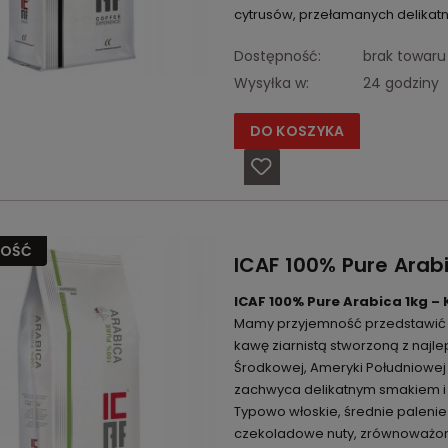
cytrusów, przełamanych delik
Dostępność:
brak towaru
Wysyłka w:
24 godziny
DO KOSZYKA
OŚĆ
ICAF 100% Pure Arabi
ICAF 100% Pure Arabica 1kg –
Mamy przyjemność przedstawić P
kawę ziarnistą stworzoną z naj
Środkowej, Ameryki Południowej i
zachwyca delikatnym smakiem 
Typowo włoskie, średnie palenie
czekoladowe nuty, zrównoważon