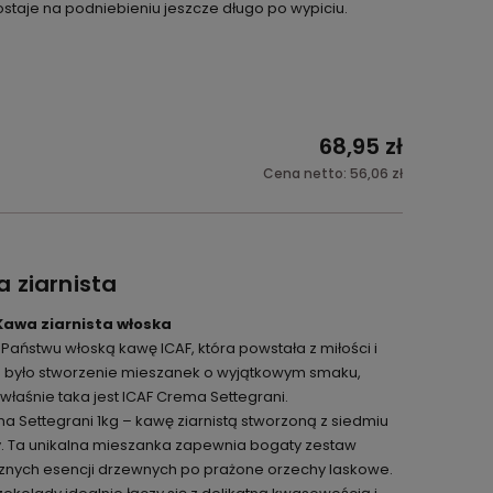
taje na podniebieniu jeszcze długo po wypiciu.
ć
68,95 zł
Cena netto:
56,06 zł
 ziarnista
Kawa ziarnista włoska
ństwu włoską kawę ICAF, która powstała z miłości i
lem było stworzenie mieszanek o wyjątkowym smaku,
 właśnie taka jest ICAF Crema Settegrani.
ma Settegrani 1kg – kawę ziarnistą stworzoną z siedmiu
ty. Ta unikalna mieszanka zapewnia bogaty zestaw
nych esencji drzewnych po prażone orzechy laskowe.