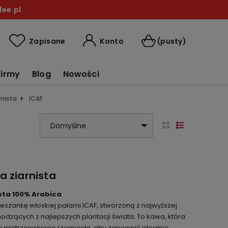
ee.pl
Konto
Zapisane
(pusty)
firmy
Blog
Nowości
rnista
ICAF
a ziarnista
ista 100% Arabica
eszankę włoskiej palarni ICAF, stworzoną z najwyższej
odzących z najlepszych plantacji świata. To kawa, która
 i mistrzowskiego rzemiosła, aby zapewnić idealnie