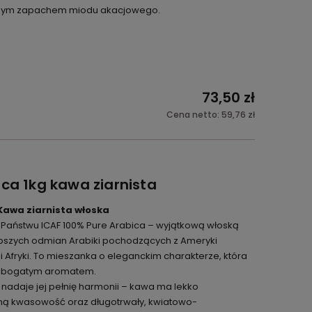
atnym zapachem miodu akacjowego.
73,50 zł
Cena netto:
59,76 zł
ca 1kg kawa ziarnista
 Kawa ziarnista włoska
aństwu ICAF 100% Pure Arabica – wyjątkową włoską
lepszych odmian Arabiki pochodzących z Ameryki
 Afryki. To mieszanka o eleganckim charakterze, która
i bogatym aromatem.
 nadaje jej pełnię harmonii – kawa ma lekko
ą kwasowość oraz długotrwały, kwiatowo-