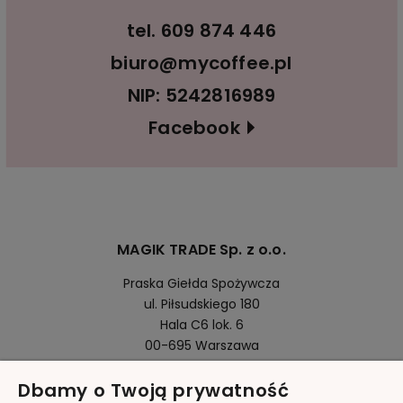
tel.
609 874 446
biuro@mycoffee.pl
NIP: 5242816989
Facebook
MAGIK TRADE Sp. z o.o.
Praska Giełda Spożywcza
ul. Piłsudskiego 180
Hala C6 lok. 6
00-695 Warszawa
Dbamy o Twoją prywatność