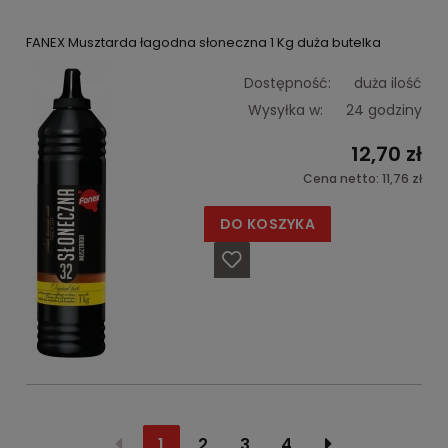
FANEX Musztarda łagodna słoneczna 1 Kg duża butelka
Dostępność:
duża ilość
Wysyłka w:
24 godziny
12,70 zł
Cena netto:
11,76 zł
DO KOSZYKA
1
2
3
4