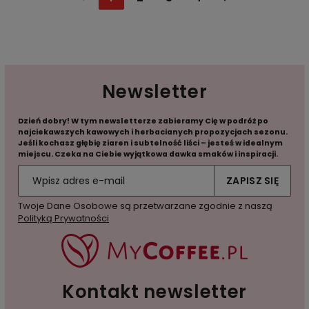
Newsletter
Dzień dobry! W tym newsletterze zabieramy Cię w podróż po
najciekawszych kawowych i herbacianych propozycjach sezonu.
Jeśli kochasz głębię ziaren i subtelność liści – jesteś w idealnym
miejscu. Czeka na Ciebie wyjątkowa dawka smaków i inspiracji.
ZAPISZ SIĘ
Twoje Dane Osobowe są przetwarzane zgodnie z naszą
Polityką Prywatności
Kontakt newsletter