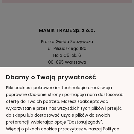
MAGIK TRADE Sp. z o.o.
Praska Giełda Spożywcza
ul. Piłsudskiego 180
Hala C6 lok. 6
00-695 Warszawa
Dbamy o Twoją prywatność
Pomoc
Pliki cookies i pokrewne im technologie umożliwiają
poprawne działanie strony i pomagają nam dostosować
ofertę do Twoich potrzeb. Możesz zaakceptować
Moje konto
wykorzystanie przez nas wszystkich tych plików i przejść
do sklepu lub dostosować użycie plików do swoich
Płatności i dostawa
preferencji, wybierając opcję "Dostosuj zgody".
Więcej o plikach cookies przeczytasz w naszej Polityce
Informacje