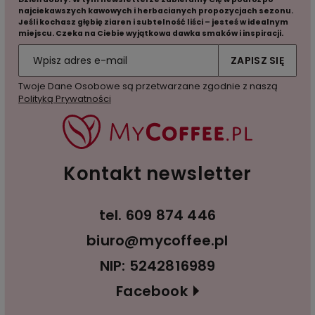
najciekawszych kawowych i herbacianych propozycjach sezonu.
Jeśli kochasz głębię ziaren i subtelność liści – jesteś w idealnym
miejscu. Czeka na Ciebie wyjątkowa dawka smaków i inspiracji.
ZAPISZ SIĘ
Twoje Dane Osobowe są przetwarzane zgodnie z naszą
Polityką Prywatności
Kontakt newsletter
tel.
609 874 446
biuro@mycoffee.pl
NIP: 5242816989
Facebook