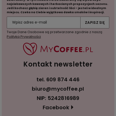
najciekawszych kawowych i herbacianych propozycjach sezonu.
Jeśli kochasz głębię ziaren i subtelność liści – jesteś w idealnym
miejscu. Czeka na Ciebie wyjątkowa dawka smaków i inspiracji.
ZAPISZ SIĘ
Twoje Dane Osobowe są przetwarzane zgodnie z naszą
Polityką Prywatności
Kontakt newsletter
tel.
609 874 446
biuro@mycoffee.pl
NIP: 5242816989
Facebook