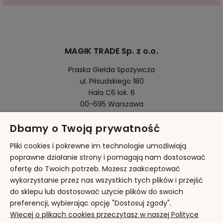
MAGIK TRADE Sp. z o.o.
Praska Giełda Spożywcza
ul. Piłsudskiego 180
Hala C6 lok. 6
00-695 Warszawa
Dbamy o Twoją prywatność
Pomoc
Pliki cookies i pokrewne im technologie umożliwiają
poprawne działanie strony i pomagają nam dostosować
ofertę do Twoich potrzeb. Możesz zaakceptować
Moje konto
wykorzystanie przez nas wszystkich tych plików i przejść
do sklepu lub dostosować użycie plików do swoich
Płatności i dostawa
preferencji, wybierając opcję "Dostosuj zgody".
Więcej o plikach cookies przeczytasz w naszej Polityce
Informacje