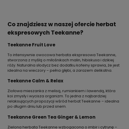
Co znajdziesz w naszej ofercie herbat
ekspresowych Teekanne?
Teekanne Fruit Love
To intensywnie owocowa herbata ekspresowa Teekanne,
stworzona z myślą o miłośnikach malin, hibiskusa i dzikiej
róży. Naturalna słodycz bez dodatku kofeiny sprawia, że jest
idealna na wieczory – pełna głębi, a zarazem delikatna.
Teekanne Calm & Relax
Ziołowa mieszanka z melisą, rumiankiem i lawendą, która
koi zmysły i wycisza organizm. To jedna z najbardziej
relaksujących propozycji wśród herbat Teekanne – idealna
po długim dniu lub przed snem.
Teekanne Green Tea Ginger & Lemon
Zielona herbata Teekanne wzbogacona o imbir i cytrynę –