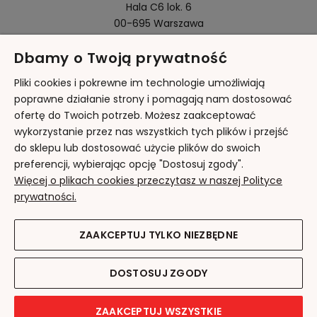
Hala C6 lok. 6
00-695 Warszawa
Dbamy o Twoją prywatność
Pomoc
Pliki cookies i pokrewne im technologie umożliwiają
poprawne działanie strony i pomagają nam dostosować
ofertę do Twoich potrzeb. Możesz zaakceptować
Moje konto
wykorzystanie przez nas wszystkich tych plików i przejść
do sklepu lub dostosować użycie plików do swoich
Płatności i dostawa
preferencji, wybierając opcję "Dostosuj zgody".
Więcej o plikach cookies przeczytasz w naszej Polityce
Informacje
prywatności.
O nas
ZAAKCEPTUJ TYLKO NIEZBĘDNE
DOSTOSUJ ZGODY
POKAŻ PEŁNĄ WERSJĘ STRONY
ZAAKCEPTUJ WSZYSTKIE