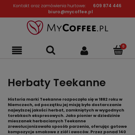
Kontakt oraz zamówienia hurtowe:
609 874 446
biuro@mycoffee.pl
Herbaty Teekanne
Historia marki Teekanne rozpoczęła się w 1882 roku w
Niemczech, od początku jej misją było dostarczanie
najwyższej jakości herbat, zamkniętych w wygodnych
torebkach ekspresowych. Jako pionier w dziedzinie
mieszanek herbacianych Teekanne
zrewolucjonizowała sposób parzenia, oferując gotowe
kompozycje smakowe z ziół i owoców. Przez ponad 140