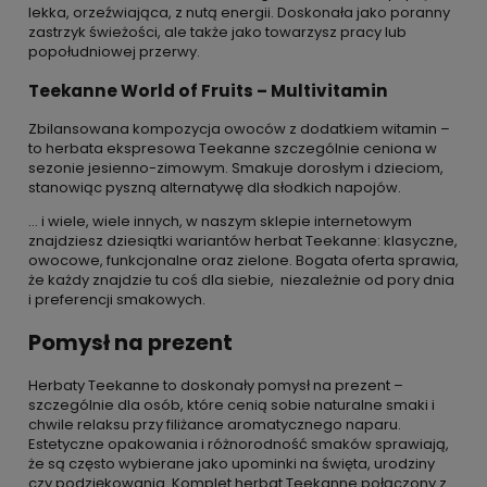
lekka, orzeźwiająca, z nutą energii. Doskonała jako poranny
zastrzyk świeżości, ale także jako towarzysz pracy lub
popołudniowej przerwy.
Teekanne World of Fruits – Multivitamin
Zbilansowana kompozycja owoców z dodatkiem witamin –
to herbata ekspresowa Teekanne szczególnie ceniona w
sezonie jesienno-zimowym. Smakuje dorosłym i dzieciom,
stanowiąc pyszną alternatywę dla słodkich napojów.
… i wiele, wiele innych, w naszym sklepie internetowym
znajdziesz dziesiątki wariantów herbat Teekanne: klasyczne,
owocowe, funkcjonalne oraz zielone. Bogata oferta sprawia,
że każdy znajdzie tu coś dla siebie, niezależnie od pory dnia
i preferencji smakowych.
Pomysł na prezent
Herbaty Teekanne to doskonały pomysł na prezent –
szczególnie dla osób, które cenią sobie naturalne smaki i
chwile relaksu przy filiżance aromatycznego naparu.
Estetyczne opakowania i różnorodność smaków sprawiają,
że są często wybierane jako upominki na święta, urodziny
czy podziękowania. Komplet herbat Teekanne połączony z