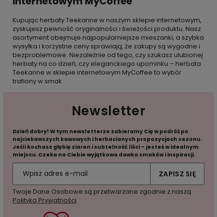
internetowym MyCoffee
Kupując herbaty Teekanne w naszym sklepie internetowym,
zyskujesz pewność oryginalności i świeżości produktu. Nasz
asortyment obejmuje najpopularniejsze mieszanki, a szybka
wysyłka i korzystne ceny sprawiają, że zakupy są wygodne i
bezproblemowe. Niezależnie od tego, czy szukasz ulubionej
herbaty na co dzień, czy eleganckiego upominku – herbata
Teekanne w sklepie internetowym MyCoffee to wybór
trafiony w smak.
Newsletter
Dzień dobry! W tym newsletterze zabieramy Cię w podróż po
najciekawszych kawowych i herbacianych propozycjach sezonu.
Jeśli kochasz głębię ziaren i subtelność liści – jesteś w idealnym
miejscu. Czeka na Ciebie wyjątkowa dawka smaków i inspiracji.
ZAPISZ SIĘ
Twoje Dane Osobowe są przetwarzane zgodnie z naszą
Polityką Prywatności