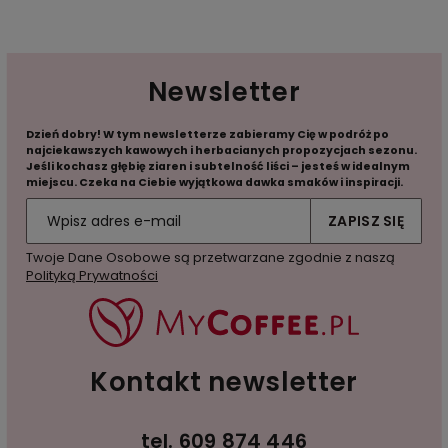
Newsletter
Dzień dobry! W tym newsletterze zabieramy Cię w podróż po
najciekawszych kawowych i herbacianych propozycjach sezonu.
Jeśli kochasz głębię ziaren i subtelność liści – jesteś w idealnym
miejscu. Czeka na Ciebie wyjątkowa dawka smaków i inspiracji.
ZAPISZ SIĘ
Twoje Dane Osobowe są przetwarzane zgodnie z naszą
Polityką Prywatności
Kontakt newsletter
tel.
609 874 446