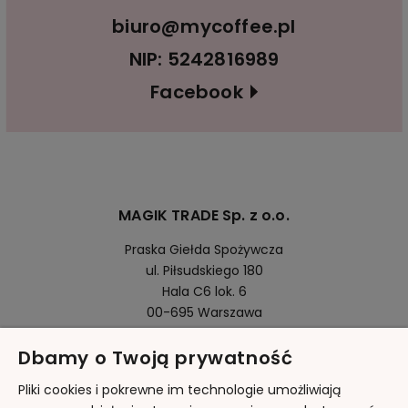
biuro@mycoffee.pl
NIP: 5242816989
Facebook
MAGIK TRADE Sp. z o.o.
Praska Giełda Spożywcza
ul. Piłsudskiego 180
Hala C6 lok. 6
00-695 Warszawa
Dbamy o Twoją prywatność
Pomoc
Pliki cookies i pokrewne im technologie umożliwiają