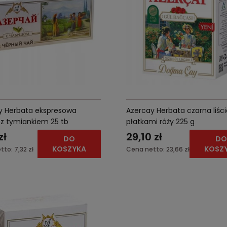
y Herbata ekspresowa
Azercay Herbata czarna liści
 z tymiankiem 25 tb
płatkami róży 225 g
zł
29,10 zł
DO
D
KOSZYKA
KOSZ
tto:
7,32 zł
Cena netto:
23,66 zł