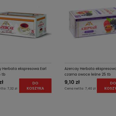
y Herbata ekspresowa Earl
Azercay Herbata ekspresow
 tb
czarna owoce leśne 25 tb
zł
9,10 zł
DO
D
KOSZYKA
KOSZ
tto:
7,32 zł
Cena netto:
7,40 zł