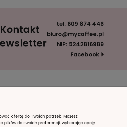
tel.
609 874 446
Kontakt
biuro@mycoffee.pl
ewsletter
NIP: 5242816989
Facebook
Informacje
O nas
Polityka prywatności
Kontakt i dane firmy
Blog
O firmie
sować ofertę do Twoich potrzeb. Możesz
e plików do swoich preferencji, wybierając opcję
Jak kupować?