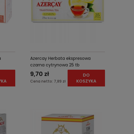
a
Azercay Herbata ekspresowa
czarna cytrynowa 25 tb
9,70 zł
O
DO
YKA
KOSZYKA
Cena netto:
7,89 zł