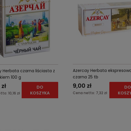
Azercay Herbata ekspresow
 Herbata czarna liściasta z
czarna 25 tb
kiem 100 g
9,00 zł
 zł
DO
D
KOSZYKA
KOSZ
Cena netto:
7,32 zł
tto:
10,16 zł