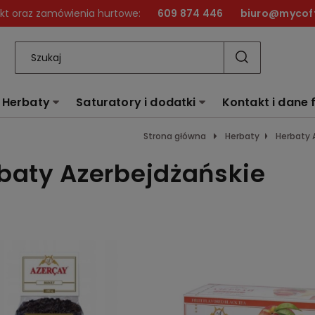
kt oraz zamówienia hurtowe:
609 874 446
biuro@mycoff
Herbaty
Saturatory i dodatki
Kontakt i dane 
Strona główna
Herbaty
Herbaty 
baty Azerbejdżańskie