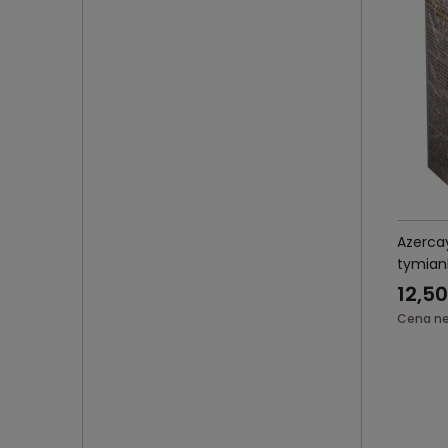
Azercay
tymian
12,50
Cena ne