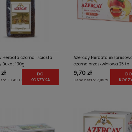
 Herbata czarna liściasta
Azercay Herbata ekspresow
y Buket 100g
czarna brzoskwiniowa 25 tb
 zł
9,70 zł
DO
D
KOSZYKA
KOSZ
tto:
10,49 zł
Cena netto:
7,89 zł