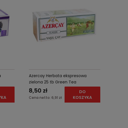
a
Azercay Herbata ekspresowa
zielona 25 tb Green Tea
8,50 zł
O
DO
YKA
KOSZYKA
Cena netto:
6,91 zł