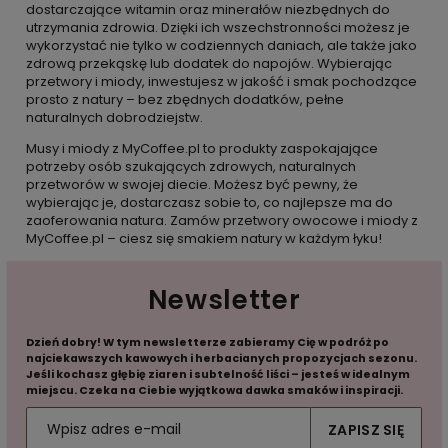
dostarczające witamin oraz minerałów niezbędnych do
utrzymania zdrowia. Dzięki ich wszechstronności możesz je
wykorzystać nie tylko w codziennych daniach, ale także jako
zdrową przekąskę lub dodatek do napojów. Wybierając
przetwory i miody, inwestujesz w jakość i smak pochodzące
prosto z natury – bez zbędnych dodatków, pełne
naturalnych dobrodziejstw.
Musy i miody z MyCoffee.pl to produkty zaspokajające
potrzeby osób szukających zdrowych, naturalnych
przetworów w swojej diecie. Możesz być pewny, że
wybierając je, dostarczasz sobie to, co najlepsze ma do
zaoferowania natura. Zamów przetwory owocowe i miody z
MyCoffee.pl – ciesz się smakiem natury w każdym łyku!
Newsletter
Dzień dobry! W tym newsletterze zabieramy Cię w podróż po
najciekawszych kawowych i herbacianych propozycjach sezonu.
Jeśli kochasz głębię ziaren i subtelność liści – jesteś w idealnym
miejscu. Czeka na Ciebie wyjątkowa dawka smaków i inspiracji.
ZAPISZ SIĘ