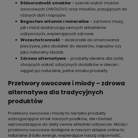
Różnorodność smaków
– szeroki wybór musów
owocowych OWOLOVO oraz miodów, pasujących do
różnych dań i napojów.
Bogactwo witamin i minerałów
– zarówno musy,
jak i miód dostarczają cennych składników
odżywczych, wspierających zdrowie.
Wszechstronność
– doskonałe do smarowania
pieczywa, jako dodatek do deserów, napojów czy
jako naturalny słodzik.
Zdrowa alternatywa
– produkty idealne dla osób
chcących unikać sztucznych dodatków w diecie i
sięgać po naturalne, pełne smaku produkty.
Przetwory owocowe i miody – zdrowa
alternatywa dla tradycyjnych
produktów
Przetwory owocowe i miody to nie tylko produkty
wzbogacające smak naszych posiłków, ale również
wprowadzające do diety cenne składniki odżywcze. Miody i
przetwory owocowe dostępne w naszym sklepie online to
naturalne źródło energii, wspierające naszą odporność,