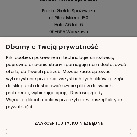
Praska Giełda Spożywcza
ul. Piłsudskiego 180
Hala C6 lok. 6
00-695 Warszawa
Dbamy o Twoją prywatność
Pomoc
Pliki cookies i pokrewne im technologie umożliwiają
poprawne działanie strony i pomagają nam dostosować
ofertę do Twoich potrzeb. Możesz zaakceptować
Moje konto
wykorzystanie przez nas wszystkich tych plików i przejść
do sklepu lub dostosować użycie plików do swoich
Płatności i dostawa
preferencji, wybierając opcję "Dostosuj zgody".
Więcej o plikach cookies przeczytasz w naszej Polityce
Informacje
prywatności.
O nas
ZAAKCEPTUJ TYLKO NIEZBĘDNE