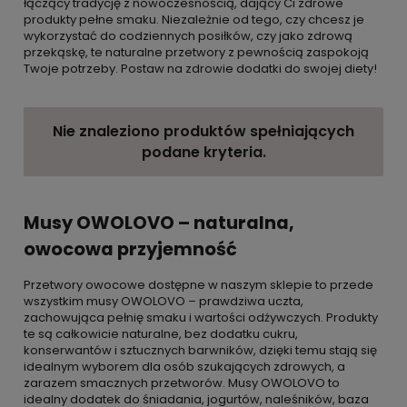
łączący tradycję z nowoczesnością, dający Ci zdrowe
produkty pełne smaku. Niezależnie od tego, czy chcesz je
wykorzystać do codziennych posiłków, czy jako zdrową
przekąskę, te naturalne przetwory z pewnością zaspokoją
Twoje potrzeby. Postaw na zdrowie dodatki do swojej diety!
Nie znaleziono produktów spełniających
podane kryteria.
Musy OWOLOVO – naturalna,
owocowa przyjemność
Przetwory owocowe dostępne w naszym sklepie to przede
wszystkim musy OWOLOVO – prawdziwa uczta,
zachowująca pełnię smaku i wartości odżywczych. Produkty
te są całkowicie naturalne, bez dodatku cukru,
konserwantów i sztucznych barwników, dzięki temu stają się
idealnym wyborem dla osób szukających zdrowych, a
zarazem smacznych przetworów. Musy OWOLOVO to
idealny dodatek do śniadania, jogurtów, naleśników, baza