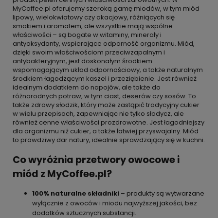
MyCoffee.pl oferujemy szeroką gamę miodów, w tym miód
lipowy, wielokwiatowy czy akacjowy, różniących się
smakiem i aromatem, ale wszystkie mają wspólne
właściwości – są bogate w witaminy, minerały i
antyoksydanty, wspierające odporność organizmu. Miód,
dzięki swoim właściwościom przeciwzapalnym i
antybakteryjnym, jest doskonałym środkiem
wspomagającym układ odpornościowy, a także naturalnym
środkiem łagodzącym kaszel i przeziębienie. Jest również
idealnym dodatkiem do napojów, ale także do
różnorodnych potraw, w tym ciast, deserów czy sosów. To
także zdrowy słodzik, który może zastąpić tradycyjny cukier
w wielu przepisach, zapewniając nie tylko słodycz, ale
również cenne właściwości prozdrowotne. Jest łagodniejszy
dla organizmu niż cukier, a także łatwiej przyswajalny. Miód
to prawdziwy dar natury, idealnie sprawdzający się w kuchni.
Co wyróżnia przetwory owocowe i
miód z MyCoffee.pl?
100% naturalne składniki
– produkty są wytwarzane
wyłącznie z owoców i miodu najwyższej jakości, bez
dodatków sztucznych substancji.