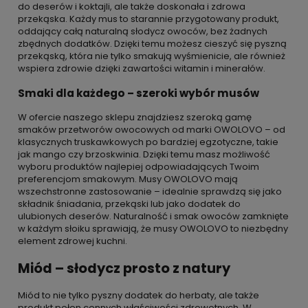
do deserów i koktajli, ale także doskonała i zdrowa
przekąska. Każdy mus to starannie przygotowany produkt,
oddający całą naturalną słodycz owoców, bez żadnych
zbędnych dodatków. Dzięki temu możesz cieszyć się pyszną
przekąską, która nie tylko smakują wyśmienicie, ale również
wspiera zdrowie dzięki zawartości witamin i minerałów.
Smaki dla każdego – szeroki wybór musów
W ofercie naszego sklepu znajdziesz szeroką gamę
smaków przetworów owocowych od marki OWOLOVO – od
klasycznych truskawkowych po bardziej egzotyczne, takie
jak mango czy brzoskwinia. Dzięki temu masz możliwość
wyboru produktów najlepiej odpowiadających Twoim
preferencjom smakowym. Musy OWOLOVO mają
wszechstronne zastosowanie – idealnie sprawdzą się jako
składnik śniadania, przekąski lub jako dodatek do
ulubionych deserów. Naturalność i smak owoców zamknięte
w każdym słoiku sprawiają, że musy OWOLOVO to niezbędny
element zdrowej kuchni.
Miód – słodycz prosto z natury
Miód to nie tylko pyszny dodatek do herbaty, ale także
produkt pełen cennych właściwości zdrowotnych. W