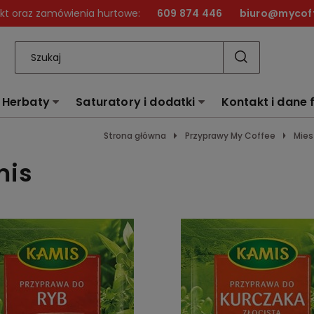
kt oraz zamówienia hurtowe:
609 874 446
biuro@mycoff
Herbaty
Saturatory i dodatki
Kontakt i dane 
Strona główna
Przyprawy My Coffee
Mies
mis