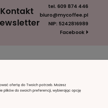
tel.
609 874 446
Kontakt
biuro@mycoffee.pl
ewsletter
NIP: 5242816989
Facebook
Informacje
O nas
Polityka prywatności
Kontakt i dane firmy
Blog
O firmie
sować ofertę do Twoich potrzeb. Możesz
e plików do swoich preferencji, wybierając opcję
Jak kupować?