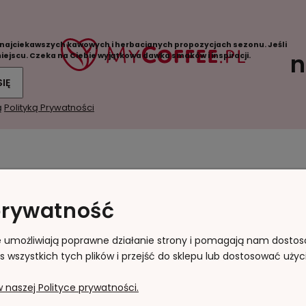
 najciekawszych kawowych i herbacianych propozycjach sezonu. Jeśli
n
 miejscu. Czeka na Ciebie wyjątkowa dawka smaków i inspiracji.
SIĘ
ą
Polityką Prywatności
Moje konto
Płatności i dostawa
prywatność
acje
Twoje zamówienia
Formy płatności
pu
Ustawienia konta
Koszty dostawy
gie umożliwiają poprawne działanie strony i pomagają nam dosto
wszystkich tych plików i przejść do sklepu lub dostosować użyci
Przechowalnia
Czas realizacji
zamówienia
 naszej Polityce prywatności.