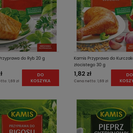
Przyprawa do Ryb 20 g
Kamis Przyprawa do Kurczak
złocistego 30 g
ł
1,82 zł
DO
D
KOSZYKA
KOSZ
tto:
1,69 zł
Cena netto:
1,69 zł