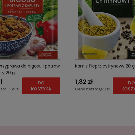
Przyprawa do bigosu i potraw
Kamis Pieprz cytrynowy 20 g
ty 20 g
ł
1,82 zł
DO
D
KOSZYKA
KOSZ
tto:
1,69 zł
Cena netto:
1,69 zł