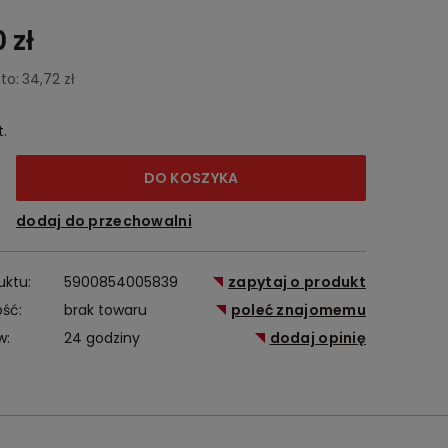
 zł
to:
34,72 zł
t.
DO KOSZYKA
dodaj do przechowalni
uktu:
5900854005839
zapytaj o produkt
ść:
brak towaru
poleć znajomemu
w:
24 godziny
dodaj opinię