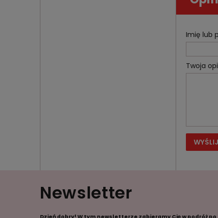
Imię lub
Twoja opi
WYŚLI
Newsletter
Dzień dobry! W tym newsletterze zabieramy Cię w podróż po