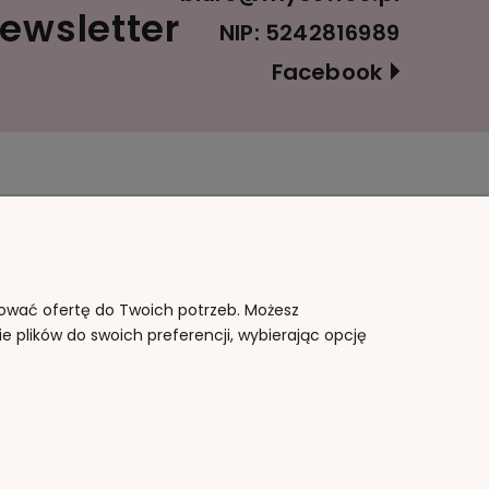
ewsletter
NIP: 5242816989
Facebook
Informacje
O nas
Polityka prywatności
Kontakt i dane firmy
Blog
O firmie
sować ofertę do Twoich potrzeb. Możesz
e plików do swoich preferencji, wybierając opcję
Jak kupować?