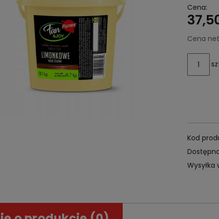
37,50
Cena net
sz
Kod prod
Dostępno
Wysyłka 
ie o produkcie (0)