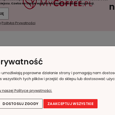
n
 miejscu. Czeka na Ciebie wyjątkowa dawka smaków i inspiracji.
SIĘ
ą
Polityką Prywatności
Moje konto
Płatności i dostawa
prywatność
acje
Twoje zamówienia
Formy płatności
pu
Ustawienia konta
Koszty dostawy
gie umożliwiają poprawne działanie strony i pomagają nam dosto
wszystkich tych plików i przejść do sklepu lub dostosować użyci
Przechowalnia
Czas realizacji
zamówienia
 naszej Polityce prywatności.
DOSTOSUJ ZGODY
ZAAKCEPTUJ WSZYSTKIE
Sklep internetowy Shoper.pl