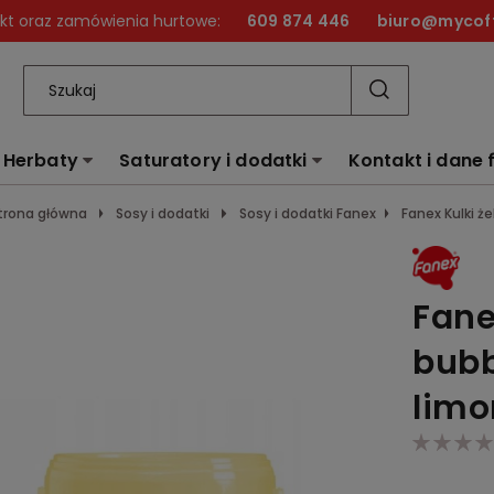
kt oraz zamówienia hurtowe:
609 874 446
biuro@mycoff
Herbaty
Saturatory i dodatki
Kontakt i dane 
trona główna
Sosy i dodatki
Sosy i dodatki Fanex
Fanex Kulki 
Fane
bubb
lim