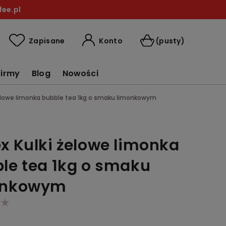
ee.pl
Konto
Zapisane
(pusty)
firmy
Blog
Nowości
żelowe limonka bubble tea 1kg o smaku limonkowym
x Kulki żelowe limonka
le tea 1kg o smaku
onkowym