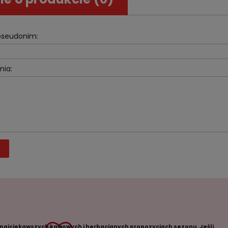
 pseudonim:
nia:
J
 najciekawszych kawowych i herbacianych propozycjach sezonu. Jeśli